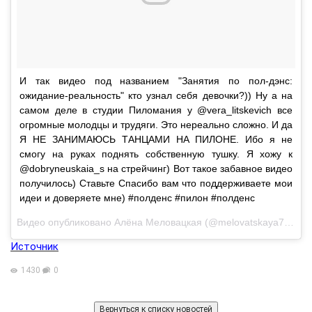
И так видео под названием "Занятия по пол-дэнс:
ожидание-реальность" кто узнал себя девочки?)) Ну а на
самом деле в студии Пиломания у @vera_litskevich все
огромные молодцы и трудяги. Это нереально сложно. И да
Я НЕ ЗАНИМАЮСЬ ТАНЦАМИ НА ПИЛОНЕ. Ибо я не
смогу на руках поднять собственную тушку. Я хожу к
@dobryneuskaia_s на стрейчинг) Вот такое забавное видео
получилось) Ставьте Спасибо вам что поддерживаете мои
идеи и доверяете мне) #полденс #пилон #полденс
Видео опубликовано Алёна Меловацкая (@melovatskaya7277)
Д
Источник
1430
0
Вернуться к списку новостей