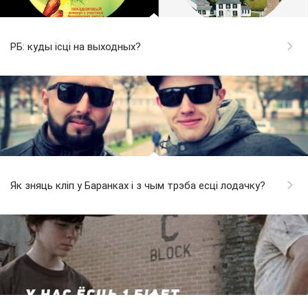
РБ: куды ісці на выходных?
Як зняць кліп у Баранках і з чым трэба есці лодачку?