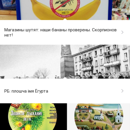
Магазины шутят: наши бананы проверены. Скорпионов
нет!
РБ: плошча імя Ёгурта