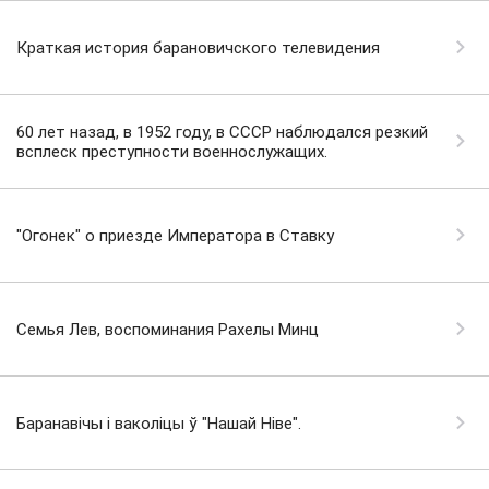
Краткая история барановичского телевидения
60 лет назад, в 1952 году, в СССР наблюдался резкий
всплеск преступности военнослужащих.
"Огонек" о приезде Императора в Ставку
Семья Лев, воспоминания Рахелы Минц
Баранавічы і ваколіцы ў "Нашай Ніве".